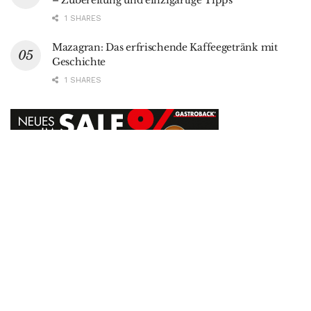
– Zubereitung und einzigartige Tipps
1 SHARES
Mazagran: Das erfrischende Kaffeegetränk mit
Geschichte
1 SHARES
Datenschutz
AGB
Autor werden
Werbung
Kontakt
Kaffeelust+ Abo
© 2023
Kaffeelust.de