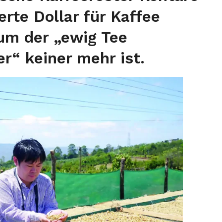
te Dollar für Kaffee
um der „ewig Tee
r“ keiner mehr ist
.