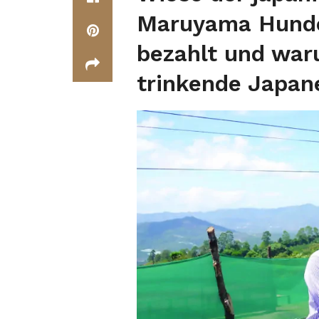
Maruyama Hunder
bezahlt und war
trinkende Japane