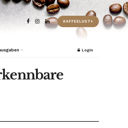
KAFFEELUST+
ausgaben
Login
rkennbare